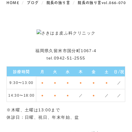
HOME
ブログ
院長の独り言
院長の独り言vol.066-070
福岡県久留米市国分町1067-4
tel.0942-51-2555
診療時間
月
火
水
木
金
土
日/祝
9:30〜13:00
●
●
●
●
●
●
／
14:30〜18:00
●
●
●
／
●
／
／
※木曜、土曜は13:00まで
休診日：日曜、祝日、年末年始、盆