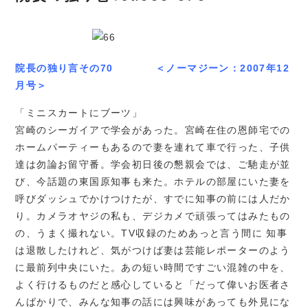
院長の独り言その70 ＜ノーマジーン：2007年12
月号＞
「ミニスカートにブーツ」
宮崎のシーガイアで学会があった。宮崎在住の恩師宅での
ホームパーティーもあるので妻を連れて車で行った、子供
達は勿論お留守番。学会初日後の懇親会では、ご馳走が並
び、今話題の東国原知事も来た。ホテルの部屋にいた妻を
呼びダッシュでかけつけたが、すでに知事の前には人だか
り。カメラオヤジの私も、デジカメで頑張ってはみたもの
の、うまく撮れない。TV収録のためあっと言う間に 知事
は退散したけれど、気がつけば妻は芸能レポーターのよう
に最前列中央にいた。あの短い時間ですごい混雑の中を、
よく行けるものだと感心していると「だって偉いお医者さ
んばかりで、みんな知事の話には興味があっても外見にな