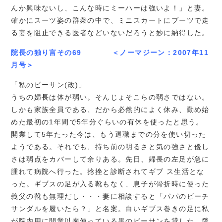
んか興味ないし、こんな時にミーハーは強いよ！」と妻。
確かにスーツ姿の群衆の中で、ミニスカートにブーツで走
る妻を阻止できる医者などいないだろうと妙に納得した。
院長の独り言その69 ＜ノーマジーン：2007年11
月号＞
「私のビーサン(改)」
うちの婦長は体が弱い。そんじょそこらの弱さではない。
しかも家族全員である、だから必然的によく休み、勤め始
めた最初の1年間で5年分ぐらいの有休を使ったと思う。
開業して5年たった今は、もう退職までの分を使い切った
ようである。それでも、持ち前の明るさと気の強さと優し
さは弱点をカバーして余りある。先日、婦長の左足が急に
腫れて病院へ行った。捻挫と診断されてギブ ス生活とな
った。ギブスの足が入る靴もなく、息子が骨折時に使った
義父の靴も無理だし・・・妻に相談すると「パパのビーチ
サンダルを履いたら？」と名案。白いギブス巻きの足に私
が院内用に開業以来使っている黒のビーサンを貸した。愛