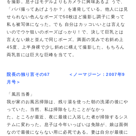
を撮影。息子はモデルよりもカメラに興味あるよ うで、
「パパ撮ってあげようか？」を連発している。他人には見
せられない色んなポーズで50枚ほど撮影し調子に乗って
私も被写体になった。でも 自分はカッコいいとは言えな
いのでウケ狙いのポーズばっかり！で、決して巨乳とは
言えない娘と並んで同じポーズ。満面の笑みで右斜め上
45度、上半身裸で少し斜めに構えて撮影した。もちろん
両乳首には巨大な巨峰を当てて。
院長の独り言その67 ＜ノーマジーン：2007年9
月号＞
「風呂当番」
我が家のお風呂掃除は、残り湯を使った朝の洗濯の後にや
っていた。当然、私は掃除をしたことがなかっ
た。ところが最近、夜に最後に入浴した者が掃除するシス
テムに変わった。息子は今年いっぱいは免除が、娘は面倒
なので最後にならない用に必死である。妻は自分が最後に