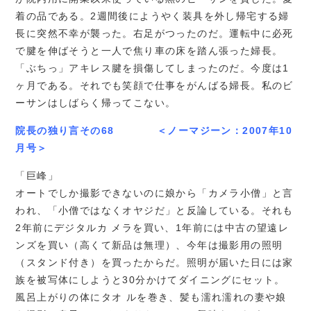
着の品である。2週間後にようやく装具を外し帰宅する婦
長に突然不幸が襲った。右足がつったのだ。運転中に必死
で腱を伸ばそうと一人で焦り車の床を踏ん張った婦長。
「ぶちっ」アキレス腱を損傷してしまったのだ。今度は1
ヶ月である。それでも笑顔で仕事をがんばる婦長。私のビ
ーサンはしばらく帰ってこない。
院長の独り言その68 ＜ノーマジーン：2007年10
月号＞
「巨峰」
オートでしか撮影できないのに娘から「カメラ小僧」と言
われ、「小僧ではなくオヤジだ」と反論している。それも
2年前にデジタルカ メラを買い、1年前には中古の望遠レ
ンズを買い（高くて新品は無理）、今年は撮影用の照明
（スタンド付き）を買ったからだ。照明が届いた日には家
族を被写体にしようと30分かけてダイニングにセット。
風呂上がりの体にタオ ルを巻き、髪も濡れ濡れの妻や娘