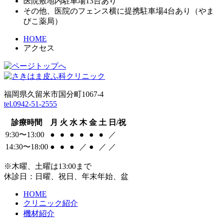
医院敷地内駐車場13台あり
その他、医院のフェンス横に提携駐車場4台あり（やま
びこ薬局）
HOME
アクセス
福岡県久留米市国分町1067-4
tel.0942-51-2555
診療時間
月
火
水
木
金
土
日/祝
9:30〜13:00
●
●
●
●
●
●
／
14:30〜18:00
●
●
●
／
●
／
／
※木曜、土曜は13:00まで
休診日：日曜、祝日、年末年始、盆
HOME
クリニック紹介
機材紹介