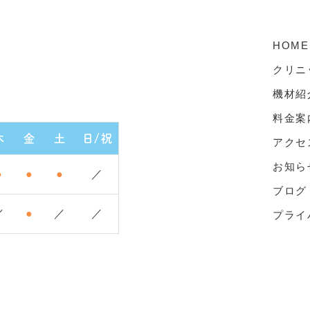
HOME
クリニ
機材紹
料金案
木
金
土
日/祝
アクセ
お知ら
●
●
●
／
ブログ
／
●
／
／
プライ