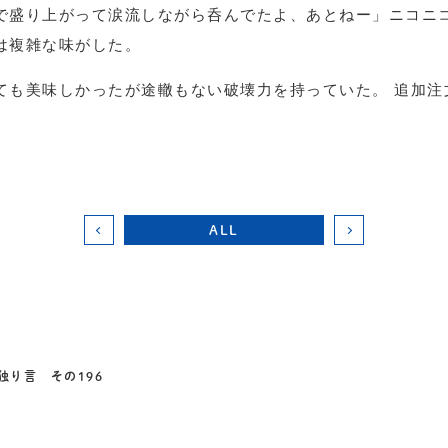
で盛り上がって涙流しながら呑んでたよ、あとねー」ニコニ
は複雑な味がした。
ても美味しかったが途轍もない破壊力を持っていた。 追加注
ALL
独り言 その196