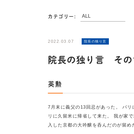
カテゴリー:
2022.03.07
院長の独り言
院長の独り言 その1
英勲
7月末に義父の13回忌があった。 パ
リに久留米に帰省して来た。 我が家で
入した京都の大吟醸を呑んだのが留め