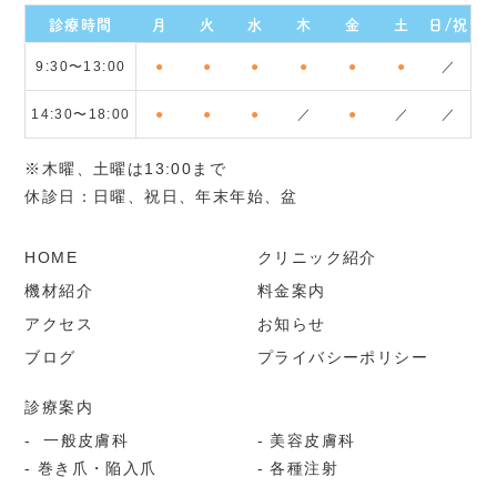
診療時間
月
火
水
木
金
土
日/祝
9:30〜13:00
●
●
●
●
●
●
／
14:30〜18:00
●
●
●
／
●
／
／
※木曜、土曜は13:00まで
休診日：日曜、祝日、年末年始、盆
HOME
クリニック紹介
機材紹介
料金案内
アクセス
お知らせ
ブログ
プライバシーポリシー
診療案内
一般皮膚科
美容皮膚科
巻き爪・陥入爪
各種注射