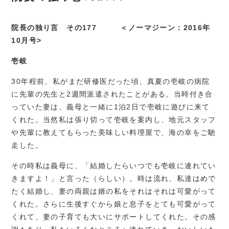
院長の独り言 その
177
＜ノーマジーン：20
16
年
10
月号>
壱岐
30年程前、私がまだ研修医だった頃、真夏の壱岐の病院
に先輩の先生と2週間派遣されたことがある。当時付き合
っていた妻は、義母と一緒に1泊2日で壱岐に遊びに来て
くれた。当然私は張り切って壱岐を案内し、地元スタッフ
や先輩に教えてもらった美味しい料理屋で、海の幸をご馳
走した。
その時私は義母に、「結婚したらいつでも壱岐に連れてい
きますよ！」と言った（らしい）。時は流れ、私達はめで
たく結婚し、妻の両親は婿の私をそれはそれは可愛がって
くれた。さらに生後すぐから娘と息子をとても可愛がって
くれて、妻の子育ても大いにサポートしてくれた。その感