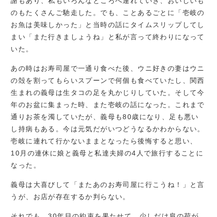
謝もあり、私もいろんなところへ連れていき、おいしいも
のもたくさんご馳走した。でも、ことあるごとに「壱岐の
お魚は美味しかった」と当時の話にタイムスリップしてし
まい「また行きましょうね」と私が言って終わりになって
いた。
あの時はお寿司屋で一通り食べた後、ウニ好きの妻はウニ
の殻を割ってもらいスプーンで何個も食べていたし、関西
生まれの義母は生タコの足を丸かじりしていた。そして今
年のお盆に集まった時、また壱岐の話になった。これまで
通りお茶を濁していたが、義母も80歳になり、足も悪い
し持病もある。今は元気だがいつどうなるかわからない。
壱岐に連れて行かないままとなったら後悔すると思い、
10月の連休に娘と義母と私達夫婦の4人で旅行することに
なった。
義母は大喜びして「またあのお寿司屋に行こうね！」と言
うが、お店が存在するか判らない。
それでも、30年目の約束を果たせて、少しだけ肩の荷が