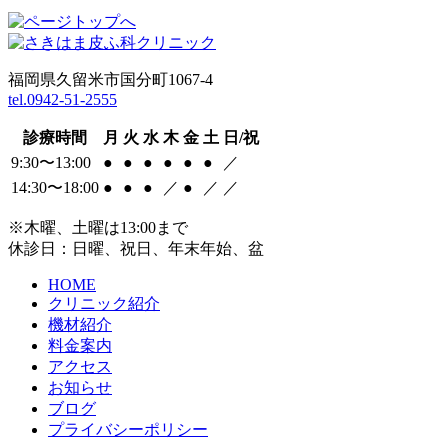
福岡県久留米市国分町1067-4
tel.0942-51-2555
診療時間
月
火
水
木
金
土
日/祝
9:30〜13:00
●
●
●
●
●
●
／
14:30〜18:00
●
●
●
／
●
／
／
※木曜、土曜は13:00まで
休診日：日曜、祝日、年末年始、盆
HOME
クリニック紹介
機材紹介
料金案内
アクセス
お知らせ
ブログ
プライバシーポリシー