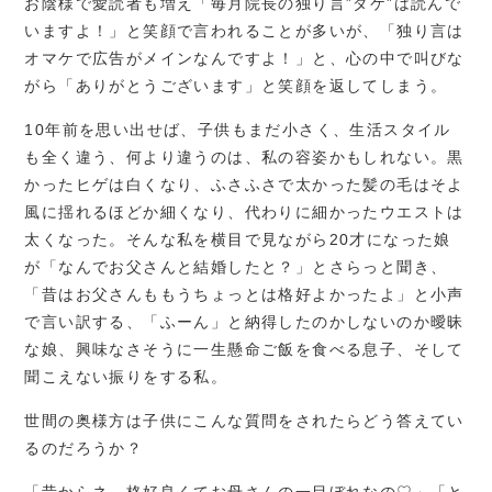
お陰様で愛読者も増え「毎月院長の独り言”ダケ”は読んで
いますよ！」と笑顔で言われることが多いが、「独り言は
オマケで広告がメインなんですよ！」と、心の中で叫びな
がら「ありがとうございます」と笑顔を返してしまう。
10年前を思い出せば、子供もまだ小さく、生活スタイル
も全く違う、何より違うのは、私の容姿かもしれない。黒
かったヒゲは白くなり、ふさふさで太かった髪の毛はそよ
風に揺れるほどか細くなり、代わりに細かったウエストは
太くなった。そんな私を横目で見ながら20才になった娘
が「なんでお父さんと結婚したと？」とさらっと聞き、
「昔はお父さんももうちょっとは格好よかったよ」と小声
で言い訳する、「ふーん」と納得したのかしないのか曖昧
な娘、興味なさそうに一生懸命ご飯を食べる息子、そして
聞こえない振りをする私。
世間の奥様方は子供にこんな質問をされたらどう答えてい
るのだろうか？