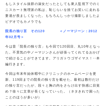
もしスタイル抜群の淑女だったとしても衆人監視下でのミ
ニスカート無理派の私は、恥じらいを捨てお笑いに走れる
妻達が羨ましくなった。もちろんしっかり撮影しましたよ
ビデオでもカメラでも
院長の独り言 その120 ＜ノーマジーン：2012
年02月号＞
今は昔「院長の独り言」も今回で120回目、丸10年となっ
た。不景気の中ノーマジンさんが頑張ってくれてるおかげ
で続けることができてます。アリガトウゴザイマス！‥本
編行きます。
今回は年末年始休暇中にクリニックのホームページを更
新、119回までの院長の独り言を載せた。最初は数行だけ
の独り言だったが、段々と胸の内をさらけ出す快感に目覚
め？徐々に文章が長くなっていった。（ネタきれで困った
ことのほうが多いが）