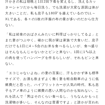
汗かきの私は朝晩と1日2回下着を変えるし、洗えるカッ
ターシャツだから毎日洗う。でも洗濯が大変な原因は体が
大きいことだ。私も息子も180㌢を越えているのでLL～
XLである。各々の1枚の洋服の布の量が多いのだから仕方
ない。
「私は給食のおばさんみたいに料理ばっかりしてるよ」と
また妻がつぶやく。確かに我が家は家族で大食いだ。息子
だけでも1日に4～5合のお米を食べるらしいが、食べ盛り
はそんなもんじゃないかとピンと来ない。1回に1㌔以上
の肉を使ってハンバーグを作るらしいが、それもピンと来
ない。
「エコじゃないよね」の妻の言葉に、汗もかかず体も標準
サイズで、お酒も飲まずよく働く妻を軽自動車のように低
燃費だと思った。ハイブリットカーが人気の時代、私も息
子もアメ車のように燃費の悪い人間なのかも知れない。こ
れを読んで「男はそのくらい食べるし、うちなんかもっと
洗濯物が多いし、そんなのは普通ですよ」と誰かが言われ