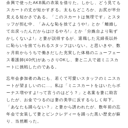
余興で使ったAKB風の衣装を借りた。しかし、どう見ても
スカートの丈が短かすぎる。太ももどころか、お尻が半分
見える短かさである。「このスカートは無理です」とスタ
ッフが拒む中、「みんな恥を捨てようや!」とか「離婚し
て出戻ったんだからはけるやろ!」とか「分娩台より恥ず
かしくないよ!」と妻が説得するが、退職した元婦長以外
に恥らいを捨てられるスタッフはいない。と思いきや、数
ヶ月前からうちで働きだした充実した体格のニューフェー
ス看護師(40代)があっさりOKし、妻と二人で超ミニスカ
ートに挑戦したのである。
忘年会参加者の為にも、若くて可愛いスタッフのミニスカ
ートが望ましいのに…。私は「ミニスカートをはいたらボ
ーナス増やすよ!って言うのはどう？」と名案を妻に助言
したが、お金でつるのは妻の美学に反するらしく却下。
「あなたも踊らない？」と妻から誘われたが、数年前の忘
年会で女装して妻とピンクレディーを踊った黒い歴史が蘇
り、当然断った。