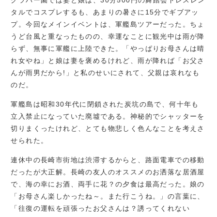
グラバー園では妻と娘は、30分500円の舞踏会ドレスレン
タルでコスプレするも、あまりの暑さに15分でギブアッ
プ。今回なメインイベントは、軍艦島ツアーだった。ちょ
うど台風と重なったものの、幸運なことに観光中は雨が降
らず、無事に軍艦に上陸できた。「やっぱりお母さんは晴
れ女やね」と娘は妻を褒めるけれど、雨が降れば「お父さ
んが雨男だから!」と私のせいにされて、父親は哀れなも
のだ。
軍艦島は昭和30年代に閉鎖された炭坑の島で、何十年も
立入禁止になっていた廃墟である。神秘的でシャッターを
切りまくったけれど、とても物悲しく色んなことを考えさ
せられた。
連休中の長崎市街地は渋滞するからと、路面電車での移動
だったが大正解。長崎の友人のオススメのお洒落な居酒屋
で、海の幸にお酒、両手に花？の夕食は最高だった。娘の
「お母さん楽しかったね～。また行こうね。」の言葉に、
「往復の運転を頑張ったお父さんは？誘ってくれない