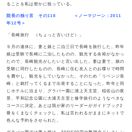
ることを私は密かに狙っている。
院長の独り言 その118 ＜ノーマジーン：2011
年12号＞
「長崎旅行 （ちょっと古いけど）」
９月の連休に、妻と娘と二泊三日で長崎を旅行した。昨年
娘は受験で長崎に二泊したものの、観光する余裕がなかっ
たので、長崎観光がしたいと言い出した。妻は妻で、娘の
受験に同行したものの、長崎に住む友人とのお喋りで時間
を費やし、観光をしていなかった。そのため「リベンジ長
崎」と銘打ってくるまで出発することになった。昨年と同
じホテルに泊まり、グラバー園に浦上天主堂、稲佐山の夜
景、平和記念公園に大浦天主堂と修学旅行のようなベタな
コースに決定。あとは我が家のリーダーがガイドブック2
冊をくまなくチェックし、私は言われるがままにネットで
色んな予約をさせられた。