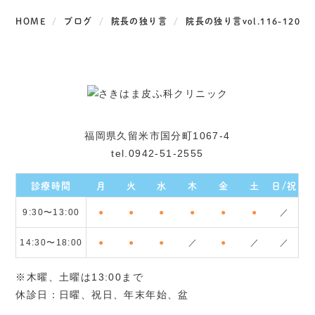
HOME
ブログ
院長の独り言
院長の独り言vol.116-120
福岡県久留米市国分町1067-4
tel.0942-51-2555
診療時間
月
火
水
木
金
土
日/祝
9:30〜13:00
●
●
●
●
●
●
／
14:30〜18:00
●
●
●
／
●
／
／
※木曜、土曜は13:00まで
休診日：日曜、祝日、年末年始、盆