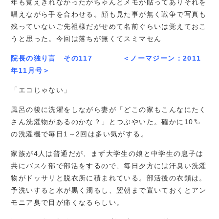
年も覚えきれなかったがちゃんとメモが貼ってありそれを
唱えながら手を合わせる。顔も見た事が無く戦争で写真も
残っていないご先祖様だがせめて名前ぐらいは覚えておこ
うと思った。今回は落ちが無くてスミマセん
院長の独り言 その117 ＜ノーマジーン：2011
年11月号＞
「エコじゃない」
風呂の後に洗濯をしながら妻が「どこの家もこんなにたく
さん洗濯物があるのかな？」とつぶやいた。確かに10㌔
の洗濯機で毎日1～2回は多い気がする。
家族が4人は普通だが、まず大学生の娘と中学生の息子は
共にバスケ部で部活をするので、毎日夕方には汗臭い洗濯
物がドッサリと脱衣所に積まれている。部活後の衣類は。
予洗いすると水が黒く濁るし、翌朝まで置いておくとアン
モニア臭で目が痛くなるらしい。